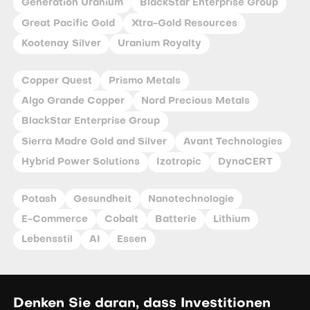
Generation Uranium
BlackStar Enterprise Group
Great Pacific Gold
Xtra-Gold Resources
Kootenay Silver
Uranium Royalty
Copper Quest
Prismo Metals
Algo Grande Copper
Nord Precious Metals
BlackStar Enterprise Group
Sierra Madre Gold and Silver
Avant Technologies
Hybrid Power Solutions
Izotropic
DynaCERT
Potash
Gesundheit
Nanotechnologie
E-Commerce
Cobalt
Batterie
Lithium
Lebensstil
AI
Essen
Denken Sie daran, dass Investitionen