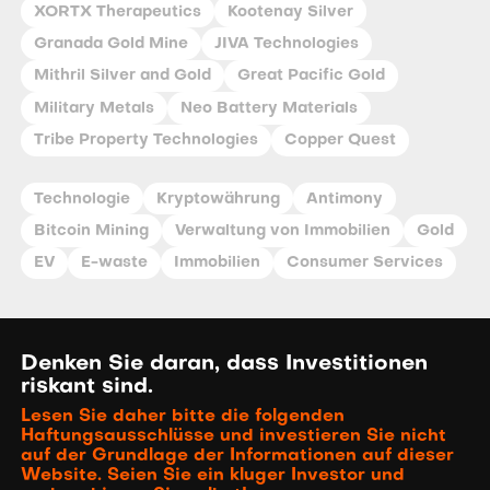
XORTX Therapeutics
Kootenay Silver
Granada Gold Mine
JIVA Technologies
Mithril Silver and Gold
Great Pacific Gold
Military Metals
Neo Battery Materials
Tribe Property Technologies
Copper Quest
Technologie
Kryptowährung
Antimony
Bitcoin Mining
Verwaltung von Immobilien
Gold
EV
E-waste
Immobilien
Consumer Services
Denken Sie daran, dass Investitionen
riskant sind.
Lesen Sie daher bitte die folgenden
Haftungsausschlüsse und investieren Sie nicht
auf der Grundlage der Informationen auf dieser
Website. Seien Sie ein kluger Investor und