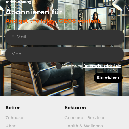
Jeden Montag.
Abonnieren für
And get the latest CEOS content.
Stimme zu
Datenschutzrichtlinie
Seiten
Sektoren
Zuhause
Consumer Services
Über
Health & Wellness