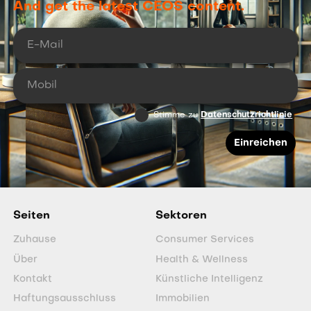
And get the latest CEOS content.
Stimme zu
Datenschutzrichtlinie
Seiten
Sektoren
Zuhause
Consumer Services
Über
Health & Wellness
Kontakt
Künstliche Intelligenz
Haftungsausschluss
Immobilien