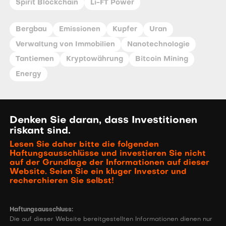
Spirit Blockchain
Li-FT Power
Bergbau
Emissionen
Kupfer
Uran
Verwaltung von Immobilien
Nanotechnologie
Tantiemen
Kryptowährung
Bitcoin Mining
Energy
Denken Sie daran, dass Investitionen
riskant sind.
Lesen Sie daher bitte die folgenden
Haftungsausschlüsse und investieren Sie nicht
auf der Grundlage der Informationen auf dieser
Website. Seien Sie ein kluger Investor und
recherchieren Sie selbst!
Haftungsausschluss:
Die auf dieser Website bereitgestellten Informationen dienen nur