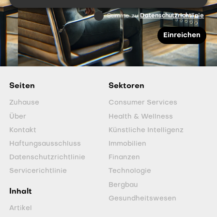
Stimme zu
Datenschutzrichtlinie
Seiten
Sektoren
Zuhause
Consumer Services
Über
Health & Wellness
Kontakt
Künstliche Intelligenz
Haftungsausschluss
Immobilien
Datenschutzrichtlinie
Finanzen
Servicerichtlinie
Technologie
Bergbau
Inhalt
Gesundheitswesen
Artikel