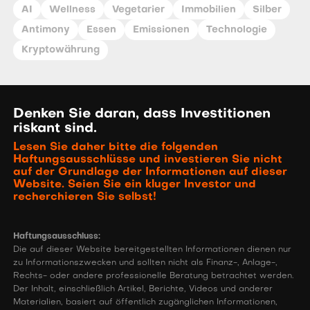
AI
Wellness
Vegetarier
Immobilien
Silber
Antimony
Essen
Emissionen
Technologie
Kryptowährung
Denken Sie daran, dass Investitionen
riskant sind.
Lesen Sie daher bitte die folgenden
Haftungsausschlüsse und investieren Sie nicht
auf der Grundlage der Informationen auf dieser
Website. Seien Sie ein kluger Investor und
recherchieren Sie selbst!
Haftungsausschluss:
Die auf dieser Website bereitgestellten Informationen dienen nur
zu Informationszwecken und sollten nicht als Finanz-, Anlage-,
Rechts- oder andere professionelle Beratung betrachtet werden.
Der Inhalt, einschließlich Artikel, Berichte, Videos und anderer
Materialien, basiert auf öffentlich zugänglichen Informationen,