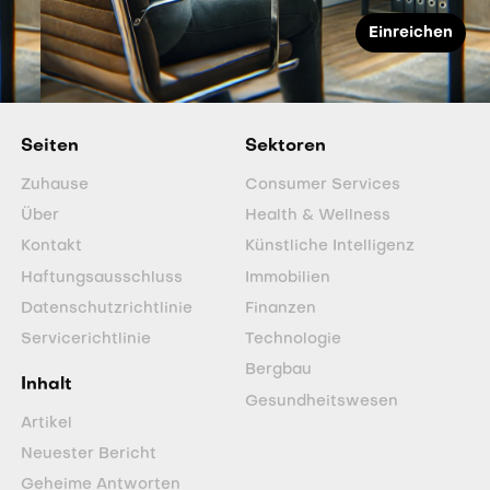
Seiten
Sektoren
Zuhause
Consumer Services
Über
Health & Wellness
Kontakt
Künstliche Intelligenz
Haftungsausschluss
Immobilien
Datenschutzrichtlinie
Finanzen
Servicerichtlinie
Technologie
Bergbau
Inhalt
Gesundheitswesen
Artikel
Neuester Bericht
Geheime Antworten