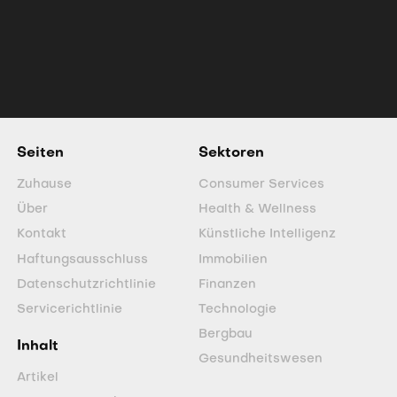
complimented by an exceptional
exploration pipeline for new discoveries,
is poised to lead the modern Yukon gold
rush amid record bullion prices.
Seiten
Sektoren
Zuhause
Consumer Services
Über
Health & Wellness
Kontakt
Künstliche Intelligenz
Haftungsausschluss
Immobilien
Datenschutzrichtlinie
Finanzen
Servicerichtlinie
Technologie
Bergbau
Inhalt
Gesundheitswesen
Artikel