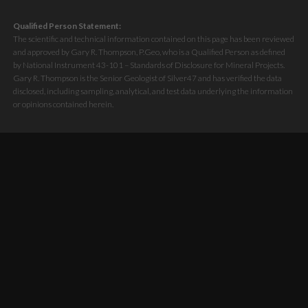
Qualified Person Statement:
The scientific and technical information contained on this page has been reviewed
and approved by Gary R. Thompson, P.Geo, who is a Qualified Person as defined
by National Instrument 43-101 – Standards of Disclosure for Mineral Projects.
Gary R. Thompson is the Senior Geologist of Silver47 and has verified the data
disclosed, including sampling, analytical, and test data underlying the information
or opinions contained herein.