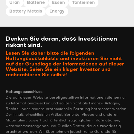
Uran
Batterie
Essen
Tantiemen
Battery Metals
Energy
Denken Sie daran, dass Investitionen
riskant sind.
Lesen Sie daher bitte die folgenden
Haftungsausschlüsse und investieren Sie nicht
auf der Grundlage der Informationen auf dieser
Website. Seien Sie ein kluger Investor und
recherchieren Sie selbst!
Haftungsausschluss:
Die auf dieser Website bereitgestellten Informationen dienen nur
zu Informationszwecken und sollten nicht als Finanz-, Anlage-,
Rechts- oder andere professionelle Beratung betrachtet werden.
Der Inhalt, einschließlich Artikel, Berichte, Videos und anderer
Materialien, basiert auf öffentlich zugänglichen Informationen,
Unternehmensangaben und Quellen Dritter, die als zuverlässig
erachtet werden. Wir übernehmen jedoch keine Garantie für