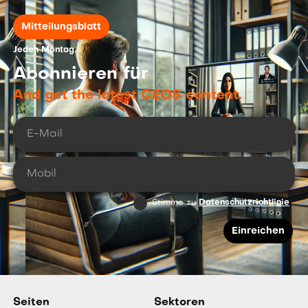
Mitteilungsblatt
Jeden Montag.
Abonnieren für
And get the latest CEOS content.
Stimme zu
Datenschutzrichtlinie
Seiten
Sektoren