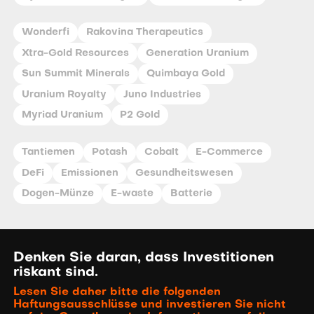
Wonderfi
Rakovina Therapeutics
Xtra-Gold Resources
Generation Uranium
Sun Summit Minerals
Quimbaya Gold
Uranium Royalty
Juno Industries
Myriad Uranium
P2 Gold
Tantiemen
Potash
Cobalt
E-Commerce
DeFi
Emissionen
Gesundheitswesen
Dogen-Münze
E-waste
Batterie
Denken Sie daran, dass Investitionen
riskant sind.
Lesen Sie daher bitte die folgenden
Haftungsausschlüsse und investieren Sie nicht