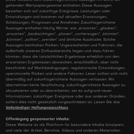
Diese Website kann zukunftsgerichtete Aussagen im Sinne der
geltenden Wertpapiergesetze enthalten. Diese Aussagen
beziehen sich auf zukünftige Ereignisse, Leistungen oder
Entwicklungen und basieren auf aktuellen Erwartungen,
Schätzungen, Prognosen und Annahmen. Zukunftsgerichtete
Aussagen enthalten häufig Wörter wie „erwarten“, „glauben“,
„erwarten“, „beabsichtigen“, „planen“, „vorhersagen“, „könnten“,
„könnten“, „sollten“, „werden“ und ähnliche Ausdrücke. Solche
Aussagen beinhalten Risiken, Ungewissheiten und Faktoren, die
außerhalb unseres Einflussbereichs liegen und dazu führen
könnten, dass die tatsächlichen Ergebnisse erheblich von den
erwarteten Ergebnissen abweichen, einschließlich, aber nicht
beschränkt auf Marktbedingungen, regulatorische Entwicklungen,
operationelle Risiken und andere Faktoren. Leser sollten sich nicht
übermäßig auf zukunftsgerichtete Aussagen verlassen. Wir
übernehmen keine Verpflichtung, zukunftsgerichtete Aussagen zu
aktualisieren oder zu überarbeiten, sei es aufgrund neuer
Informationen, zukünftiger Ereignisse oder aus anderen Gründen,
sofern dies nicht gesetzlich vorgeschrieben ist. Lesen Sie das
Vollständiger Haftungsausschluss
.
Offenlegung gesponserter Inhalte:
Diese Website ist als Plattform für besondere Inhalte konzipiert,
und viele der Artikel, Berichte, Videos und anderen Materialien