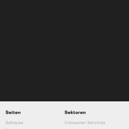
Bergbau
November 2, 2025
The Next Gold Rush: Why White
Gold Could Be the Yukon
Discovery Story of the Next
Decade
Agnico-backed gold explorer advancing
high-grade 3M oz open pit deposit
complimented by an exceptional
exploration pipeline for new discoveries,
is poised to lead the modern Yukon gold
rush amid record bullion prices.
Seiten
Sektoren
Zuhause
Consumer Services