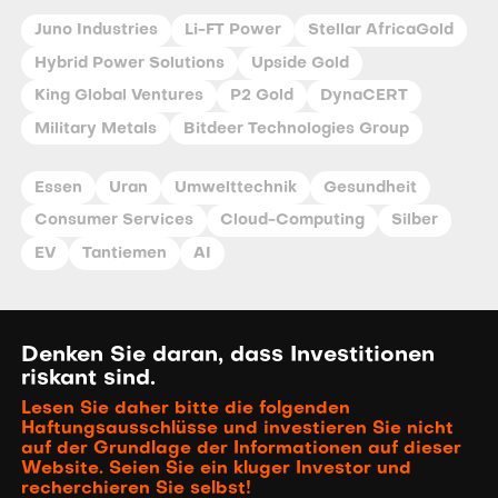
Juno Industries
Li-FT Power
Stellar AfricaGold
Hybrid Power Solutions
Upside Gold
King Global Ventures
P2 Gold
DynaCERT
Military Metals
Bitdeer Technologies Group
Essen
Uran
Umwelttechnik
Gesundheit
Consumer Services
Cloud-Computing
Silber
EV
Tantiemen
AI
Denken Sie daran, dass Investitionen
riskant sind.
Lesen Sie daher bitte die folgenden
Haftungsausschlüsse und investieren Sie nicht
auf der Grundlage der Informationen auf dieser
Website. Seien Sie ein kluger Investor und
recherchieren Sie selbst!