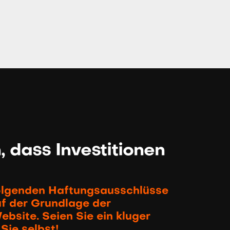
 dass Investitionen
folgenden Haftungsausschlüsse
uf der Grundlage der
bsite. Seien Sie ein kluger
Sie selbst!