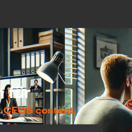
.
 für
t CEOS content.