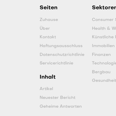
Seiten
Sektore
Zuhause
Consumer 
Über
Health & W
Kontakt
Künstliche 
Haftungsausschluss
Immobilien
Datenschutzrichtlinie
Finanzen
Servicerichtlinie
Technologi
Bergbau
Inhalt
Gesundhei
Artikel
Neuester Bericht
Geheime Antworten