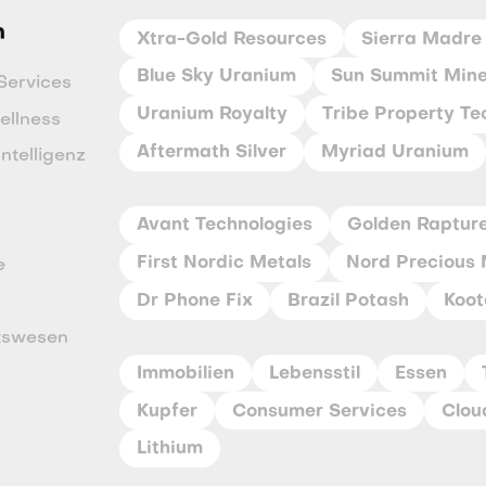
n
Xtra-Gold Resources
Sierra Madre 
Blue Sky Uranium
Sun Summit Mine
Services
Uranium Royalty
Tribe Property Te
ellness
Aftermath Silver
Myriad Uranium
Intelligenz
Avant Technologies
Golden Raptur
First Nordic Metals
Nord Precious 
e
Dr Phone Fix
Brazil Potash
Koot
tswesen
Immobilien
Lebensstil
Essen
Kupfer
Consumer Services
Clou
Lithium