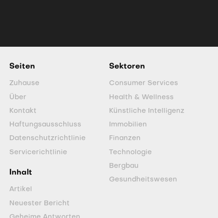
is poised to lead the modern Yukon gold
rush amid record bullion prices.
Seiten
Sektoren
Zuhause
Consumer Services
Über
Health & Wellness
Kontakt
Künstliche Intelligenz
Haftungsausschluss
Immobilien
Datenschutzrichtlinie
Finanzen
Servicerichtlinie
Technologie
Bergbau
Inhalt
Gesundheitswesen
Artikel
Neuester Bericht
Geheime Antworten